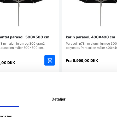
rkantet parasol, 500×500 cm
karin parasol, 400×400 cm
ø78 mm aluminium og 300 gr/m2
Parasol i ø78mm aluminium og 300
 Parasollen måler 500x500 cm…
polyester. Parasollen måler 400
Fra
5.999,00
DKK
9,00
DKK
Dette
vare
har
atcher
Vi prismatcher
flere
varianter.
Mulighederne
kan
Detaljer
vælges
på
varesiden
ookies