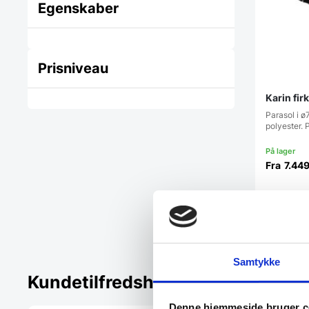
Egenskaber
Prisniveau
Karin fi
Parasol i 
polyester.
Fra
7.44
Vi prism
Samtykke
Kundetilfredshed
Denne hjemmeside bruger c