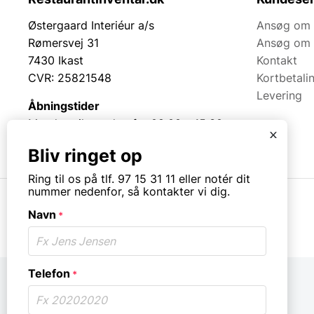
Østergaard Interiéur a/s
Ansøg om 
Rømersvej 31
Ansøg om 
7430 Ikast
Kontakt
CVR: 25821548
Kortbetali
Levering
Åbningstider
Mandag til torsdag fra 08:00 – 15:30.
x
Fredag fra 08.00 – 13.00.
Bliv ringet op
Ring til os på tlf. 97 15 31 11 eller notér dit
nummer nedenfor, så kontakter vi dig.
Navn
*
© Copyright. All rights reserved.
Telefon
*