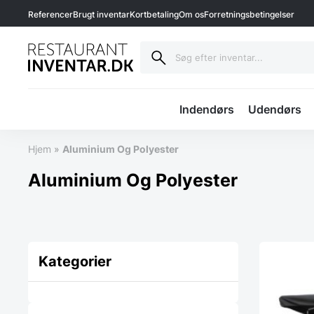
Referencer
Brugt inventar
Kortbetaling
Om os
Forretningsbetingelser
Indendørs
Udendørs
Hjem
»
Aluminium Og Polyester
Aluminium Og Polyester
Kategorier