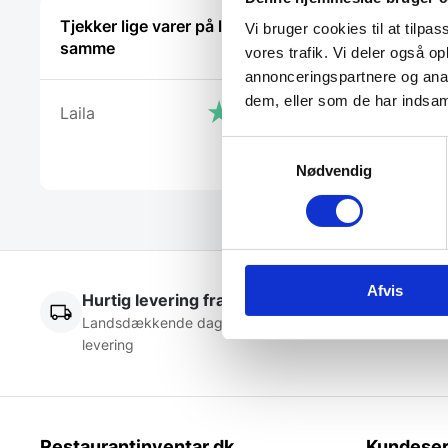
Tjekker lige varer på lager med det
Virkelig g
Vi bruger cookies til at tilpas
samme
tilfreds
vores trafik. Vi deler også 
annonceringspartnere og anal
dem, eller som de har indsaml
Laila
Cristine
Samtykkevalg
Nødvendig
Afvis
Hurtig levering fra kun 59 kr.
Lynhu
Landsdækkende dag- til dag
Mere 
levering
Restaurantinventar.dk
Kundeser