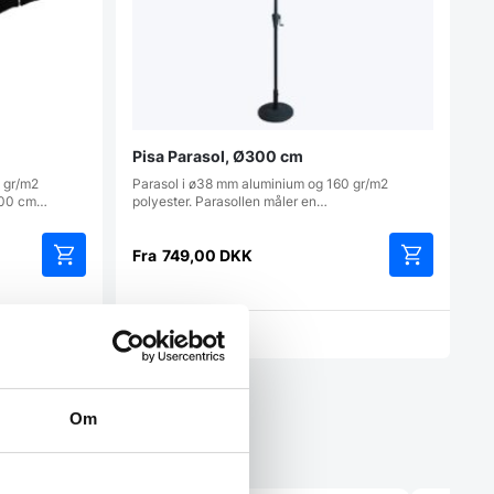
Pisa Parasol, Ø300 cm
 gr/m2
Parasol i ø38 mm aluminium og 160 gr/m2
x400 cm…
polyester. Parasollen måler en…
Fra
749,00
DKK
Dette
Dette
vare
vare
har
har
Vi prismatcher
flere
flere
varianter.
varianter.
Mulighederne
Mulighedern
kan
kan
Om
vælges
vælges
på
på
varesiden
varesiden