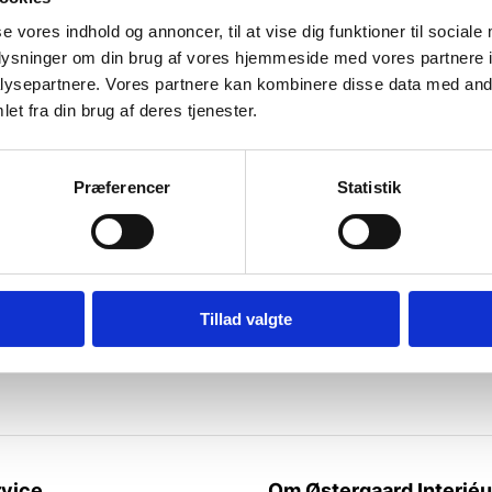
od kundeservice! Er så
God kundebetjening og der b
se vores indhold og annoncer, til at vise dig funktioner til sociale
svaret høfligt på mine spørg
oplysninger om din brug af vores hjemmeside med vores partnere i
ysepartnere. Vores partnere kan kombinere disse data med andr
et fra din brug af deres tjenester.
Kaj
Præferencer
Statistik
Tillad valgte
rtig levering
10.000 m2 lager
end 10.000 produkter på lager
og god rådgivning siden
vice
Om Østergaard Interiéu