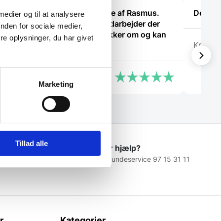
lev
Super dejlig service af Rasmus.
De ved
 medier og til at analysere
smål.
Kanon med en medarbejder der
nden for sociale medier,
ved hvad han snakker om og kan
e oplysninger, du har givet
Kris
vejlede os kunder
Anonym
Marketing
Tillad alle
Brug for hjælp?
 1976
Kontakt kundeservice 97 15 31 11
r
Kategorier