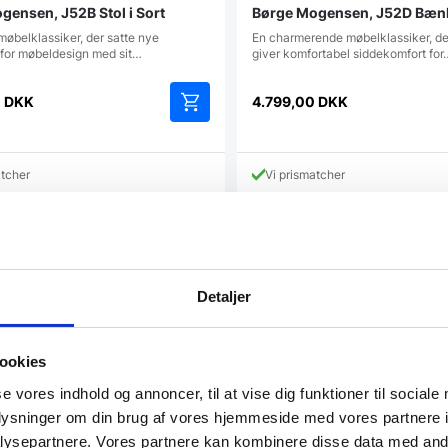
gensen, J52B Stol i Sort
Børge Mogensen, J52D Bænk
møbelklassiker, der satte nye
En charmerende møbelklassiker, der
 for møbeldesign med sit…
giver komfortabel siddekomfort for
0
DKK
4.799,00
DKK
atcher
Vi prismatcher
SPAR 35%
Detaljer
ookies
se vores indhold og annoncer, til at vise dig funktioner til sociale
oplysninger om din brug af vores hjemmeside med vores partnere i
ysepartnere. Vores partnere kan kombinere disse data med andr