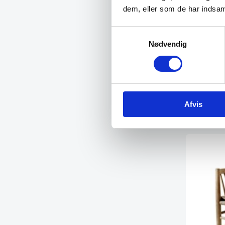
Colmar t
dem, eller som de har indsaml
Colmar have
lavet i al
Samtykkevalg
839,00
Nødvendig
1.299,00
DK
Vi prism
Afvis