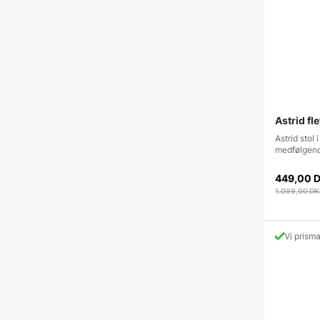
Astrid fl
Astrid stol 
medfølgend
449,00
1.099,00
DK
Vi prism