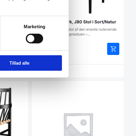
Natur
Jørgen Bækmark, J80 Stol i Sort/Natur
Marketing
te nulevende
Ikonisk spisebordsstol af den eneste nulevende
designer fra FDB tegnestuen –…
4.719,00
DKK
Tillad alle
Vi prismatcher