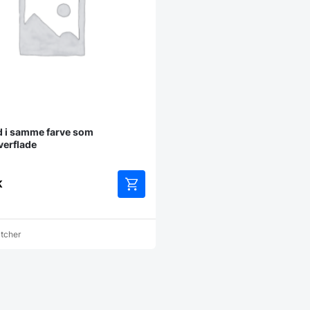
 i samme farve som
verflade
K
atcher