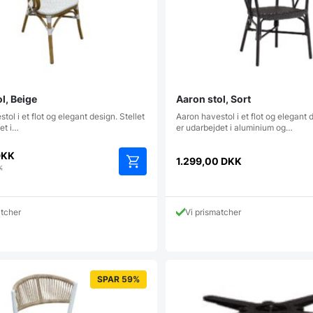
ol, Beige
Aaron stol, Sort
tol i et flot og elegant design. Stellet
Aaron havestol i et flot og elegant d
et i…
er udarbejdet i aluminium og…
DKK
1.299,00
DKK
K
atcher
Vi prismatcher
SPAR 59%