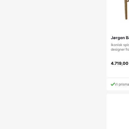
Jørgen B
Ikonisk sp
designer f
4.719,0
Vi prism