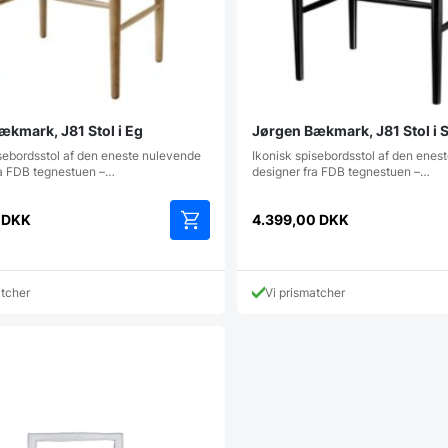
ækmark, J81 Stol i Eg
Jørgen Bækmark, J81 Stol i 
isebordsstol af den eneste nulevende
Ikonisk spisebordsstol af den enes
ra FDB tegnestuen –…
designer fra FDB tegnestuen –…
0
DKK
4.399,00
DKK
atcher
Vi prismatcher