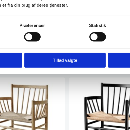
errassestol, Brun
et fra din brug af deres tjenester.
stol uden armlæn i Brun. Stellet er
uminium, mens ryg og…
Jørgen Bækmark, J80 Stol i 
DKK
Præferencer
Statistik
Ikonisk spisebordsstol af den enes
K
designer fra FDB tegnestuen –…
4.719,00
DKK
atcher
Tillad valgte
Vi prismatcher