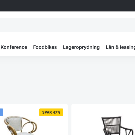
Konference
Foodbikes
Lageroprydning
Lån & leasin
t
SPAR 47%