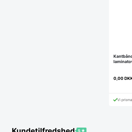
Kantbånd
laminato
0,00
DK
Vi prism
Kundetilfredshed