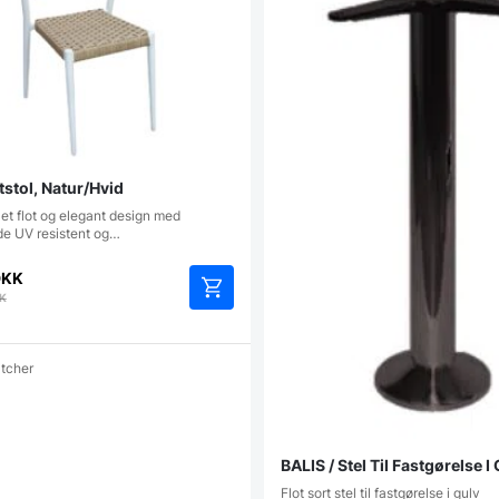
etstol, Natur/Hvid
i et flot og elegant design med
e UV resistent og…
DKK
K
atcher
BALIS / Stel Til Fastgørelse I
Flot sort stel til fastgørelse i gulv