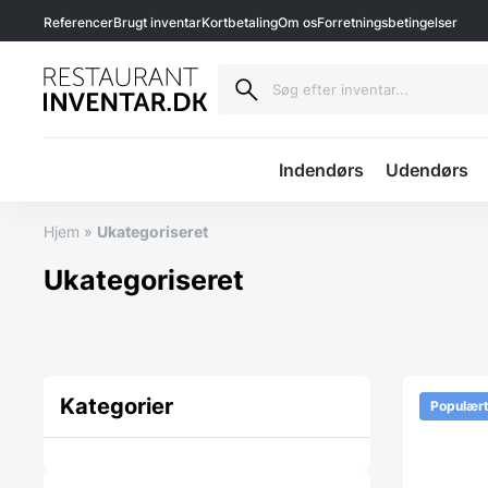
Referencer
Brugt inventar
Kortbetaling
Om os
Forretningsbetingelser
Indendørs
Udendørs
Hjem
»
Ukategoriseret
Ukategoriseret
Kategorier
Populær