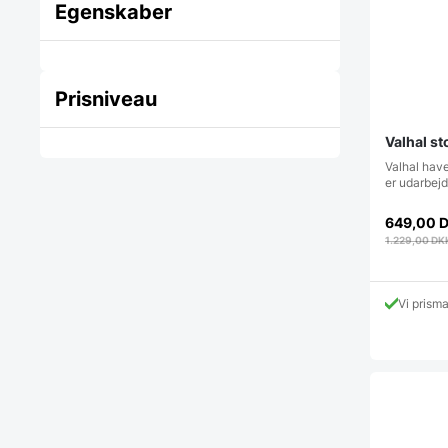
Egenskaber
Prisniveau
Valhal st
Valhal haves
er udarbejd
649,00
1.229,00
DK
Vi prism