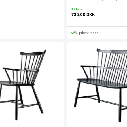
735,00
DKK
Vi prismatcher