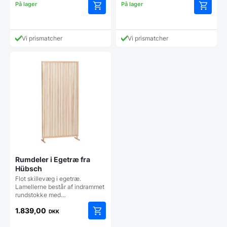
Dette
Dette
vare
vare
har
har
Vi prismatcher
Vi prismatcher
flere
flere
varianter.
varianter
Mulighederne
Mulighe
kan
kan
vælges
vælges
på
på
varesiden
vareside
Rumdeler i Egetræ fra
Hübsch
Flot skillevæg i egetræ.
Lamellerne består af indrammet
rundstokke med…
1.839,00
DKK