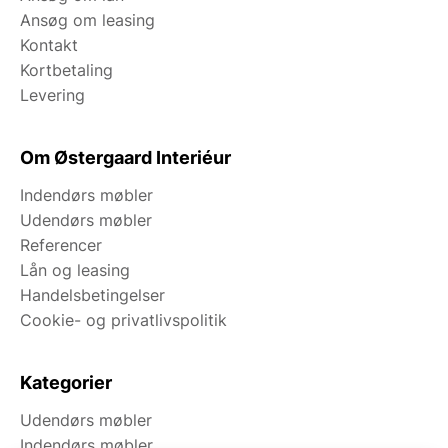
Find vores kontaktoplysninger i bunden af siden. Her
Ansøg om leasing
vil du også se vores adresse, som rummer vores
Kontakt
store showroom. Dette er din mulighed for at opleve
Kortbetaling
produkterne med egne øjne.
Levering
Vi glæder os til at møde dig!
Om Østergaard Interiéur
Indendørs møbler
Udendørs møbler
Referencer
Lån og leasing
Handelsbetingelser
Cookie- og privatlivspolitik
Kategorier
Udendørs møbler
Indendørs møbler