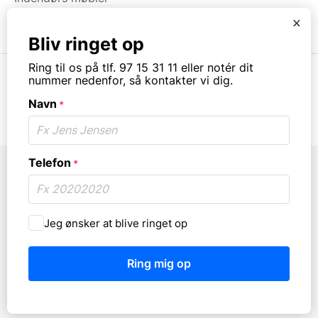
Brugt & Lageroprydning
x
Bliv ringet op
Ring til os på tlf. 97 15 31 11 eller notér dit
nummer nedenfor, så kontakter vi dig.
Navn
*
© Copyright. All rights reserved.
Telefon
*
Må
Jeg ønsker at blive ringet op
vi
ringe
dig
op?
*