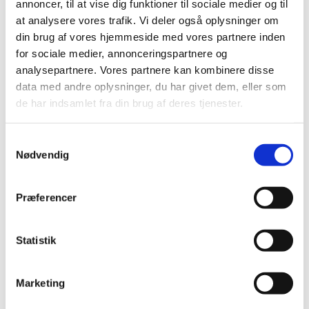
annoncer, til at vise dig funktioner til sociale medier og til
at analysere vores trafik. Vi deler også oplysninger om
Moderne og praktiske
din brug af vores hjemmeside med vores partnere inden
for sociale medier, annonceringspartnere og
skillevægge
analysepartnere. Vores partnere kan kombinere disse
data med andre oplysninger, du har givet dem, eller som
Skillevægge, også kaldet rumdelere, kan være gode
de har indsamlet fra din brug af deres tjenester.
at have i en restaurant. De bidrager positivt til
akustikken, skaber en lille lydmur – og ikke mindst
Samtykkevalg
kan de give gæsterne følelsen af at have lidt mere
Nødvendig
privatliv og hygge. Faktisk kan skillevægge bidrage
til bedre mulighed for at udnytte restaurantens plads.
Præferencer
Forskellige selskaber kan placeres forholdsvist tæt,
idet man kan afskærme for støjen og synet.
Statistik
Skillevægge kan endvidere bruges til at lave en
delvis afdækning af restaurantens yderligere rum.
Marketing
Nogle af skillevæggene kan fås med hjul, så de er
nemme at flytte.