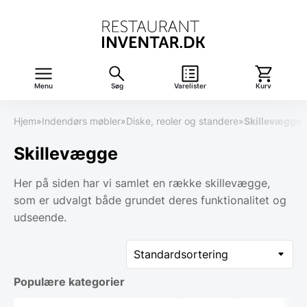
Menu
Søg
Varelister
Kurv
Hjem
»
Indendørs møbler
»
Diske, reoler og standere
»
Skillevægge
Skillevægge
Her på siden har vi samlet en række skillevægge,
som er udvalgt både grundet deres funktionalitet og
udseende.
Populære kategorier