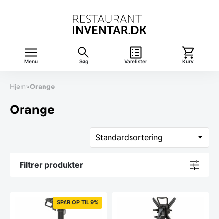
Menu
Søg
Varelister
Kurv
Hjem
»
Orange
Orange
Filtrer produkter
SPAR OP TIL 9%