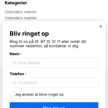
Kategorier
Udendørs møbler
Indendørs møbler
Brugt & Lageroprydning
x
Bliv ringet op
Ring til os på tlf. 97 15 31 11 eller notér dit
nummer nedenfor, så kontakter vi dig.
Navn
*
© Copyright. All rights reserved.
Telefon
*
Må
Jeg ønsker at blive ringet op
vi
ringe
dig