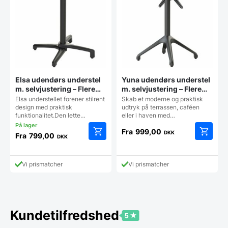
Elsa udendørs understel
Yuna udendørs understel
m. selvjustering – Flere
m. selvjustering – Flere
farver
farver
Elsa understellet forener stilrent
Skab et moderne og praktisk
design med praktisk
udtryk på terrassen, caféen
funktionalitet.Den lette…
eller i haven med…
Fra
999,00
DKK
Fra
799,00
DKK
Dette
Dette
vare
vare
har
har
Vi prismatcher
Vi prismatcher
flere
flere
varianter.
varianter
Mulighederne
Mulighe
kan
kan
vælges
vælges
Kundetilfredshed
på
på
varesiden
vareside