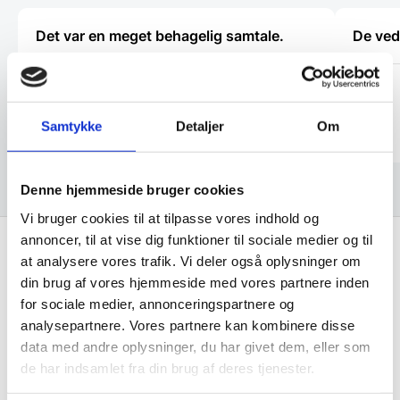
Det var en meget behagelig samtale.
De ved
Käthe
Kris
Samtykke
Detaljer
Om
Denne hjemmeside bruger cookies
Vi bruger cookies til at tilpasse vores indhold og
annoncer, til at vise dig funktioner til sociale medier og til
Hurtig levering fra kun 59 kr.
at analysere vores trafik. Vi deler også oplysninger om
Landsdækkende dag- til dag levering
din brug af vores hjemmeside med vores partnere inden
for sociale medier, annonceringspartnere og
analysepartnere. Vores partnere kan kombinere disse
Lynhurtig levering
data med andre oplysninger, du har givet dem, eller som
Mere end 10.000 produkter på lager
de har indsamlet fra din brug af deres tjenester.