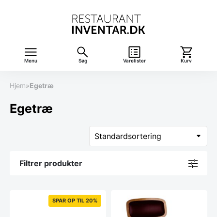
Menu
Søg
Varelister
Kurv
Hjem
»
Egetræ
Egetræ
Filtrer produkter
SPAR OP TIL 20%