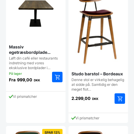
Massiv
egetræsbordplade
smoked olie
Løft din café eller restaurants
indretning med vores
eksklusive bordplader i…
Studo barstol – Bordeaux
Fra
999,00
Denne stol er virkelig behagelig
DKK
Dette
at sidde på. Samtidig er den
meget flot…
vare
har
Vi prismatcher
2.299,00
DKK
flere
varianter.
Mulighederne
kan
Vi prismatcher
vælges
på
varesiden
SPAR 13%