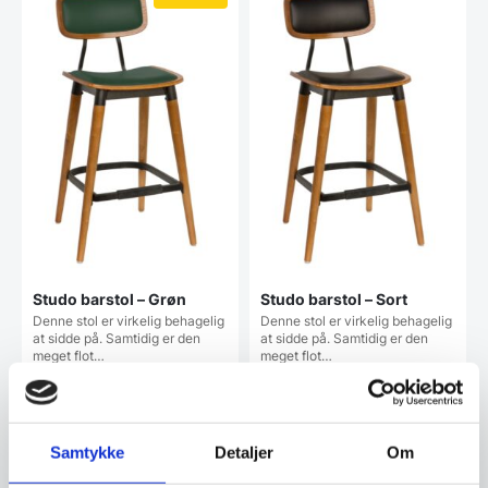
Studo barstol – Grøn
Studo barstol – Sort
Denne stol er virkelig behagelig
Denne stol er virkelig behagelig
at sidde på. Samtidig er den
at sidde på. Samtidig er den
meget flot…
meget flot…
1.999,00
DKK
2.299,00
DKK
2.299,00
DKK
Samtykke
Detaljer
Om
Vi prismatcher
Vi prismatcher