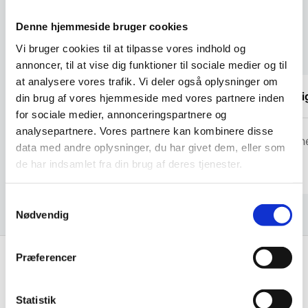
Denne hjemmeside bruger cookies
Kundetilfredshed
Vi bruger cookies til at tilpasse vores indhold og
annoncer, til at vise dig funktioner til sociale medier og til
at analysere vores trafik. Vi deler også oplysninger om
De ved rigtig meget om møbler
Virkeli
din brug af vores hjemmeside med vores partnere inden
for sociale medier, annonceringspartnere og
analysepartnere. Vores partnere kan kombinere disse
Kris
Cristin
data med andre oplysninger, du har givet dem, eller som
de har indsamlet fra din brug af deres tjenester.
Samtykkevalg
Nødvendig
Præferencer
Hurtig levering fra kun 59 kr.
Landsdækkende dag- til dag levering
Statistik