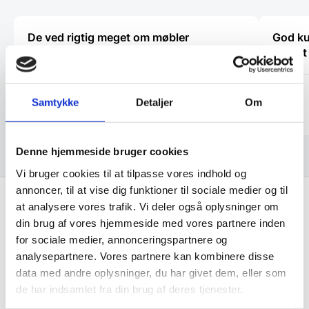
De ved rigtig meget om møbler
God ku
høflig
Kris
Kaj
Samtykke
Detaljer
Om
Denne hjemmeside bruger cookies
Vi bruger cookies til at tilpasse vores indhold og
annoncer, til at vise dig funktioner til sociale medier og til
at analysere vores trafik. Vi deler også oplysninger om
Hurtig levering fra kun 59 kr.
din brug af vores hjemmeside med vores partnere inden
Landsdækkende dag- til dag levering
for sociale medier, annonceringspartnere og
analysepartnere. Vores partnere kan kombinere disse
Lynhurtig levering
data med andre oplysninger, du har givet dem, eller som
Mere end 10.000 produkter på lager
de har indsamlet fra din brug af deres tjenester.