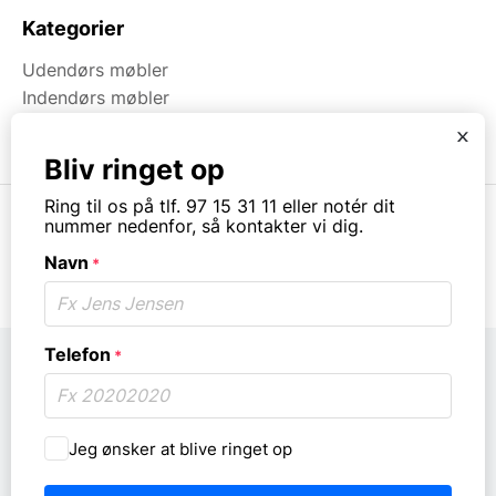
Kategorier
Udendørs møbler
Indendørs møbler
Brugt & Lageroprydning
x
Bliv ringet op
Ring til os på tlf. 97 15 31 11 eller notér dit
nummer nedenfor, så kontakter vi dig.
Navn
*
© Copyright. All rights reserved.
Telefon
*
Må
Jeg ønsker at blive ringet op
vi
ringe