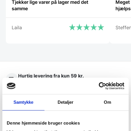
Tjekker lige varer på lager med det
Meget t
samme
hjælps
Laila
Steffe
Hurtig levering fra kun 59 kr.
Landsdækkende dag- til dag levering
Lynhurtig levering
Samtykke
Detaljer
Om
Mere end 10.000 produkter på lager
Denne hjemmeside bruger cookies
10.000 m2 lager
og god rådgivning siden 1976