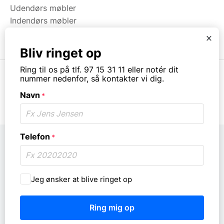
Udendørs møbler
Indendørs møbler
Brugt & Lageroprydning
x
Bliv ringet op
Ring til os på tlf. 97 15 31 11 eller notér dit
nummer nedenfor, så kontakter vi dig.
Navn
*
© Copyright. All rights reserved.
Telefon
*
Må
Jeg ønsker at blive ringet op
vi
ringe
dig
op?
*