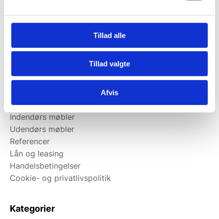
Kundeservice
Ansøg om lån
Ansøg om leasing
Tillad alle
Kontakt
Kortbetaling
Tillad valgte
Levering
Afvis
Om Østergaard Interiéur
Indendørs møbler
Udendørs møbler
Referencer
Lån og leasing
Handelsbetingelser
Cookie- og privatlivspolitik
Kategorier