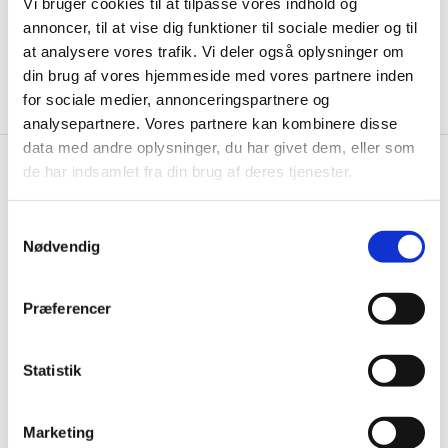
Vi bruger cookies til at tilpasse vores indhold og
annoncer, til at vise dig funktioner til sociale medier og til
at analysere vores trafik. Vi deler også oplysninger om
Brug for hjælp?
din brug af vores hjemmeside med vores partnere inden
Kontakt kundeservice 97 15 31 11
for sociale medier, annonceringspartnere og
analysepartnere. Vores partnere kan kombinere disse
data med andre oplysninger, du har givet dem, eller som
de har indsamlet fra din brug af deres tjenester.
Restaurantinventar.dk
Østergaard Interiéur a/s
Samtykkevalg
Nødvendig
Rømersvej 31
7430 Ikast
CVR: 25821548
Præferencer
Åbningstider
Mandag til torsdag fra 08:00 – 15:30.
Statistik
Fredag fra 08.00 – 13.00.
Marketing