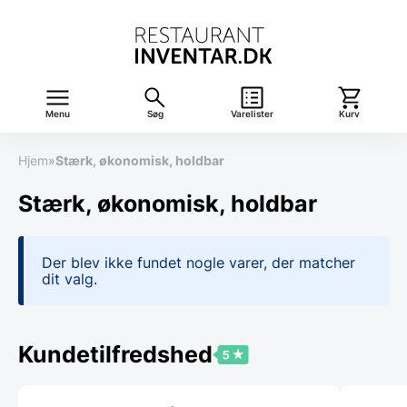
Menu
Søg
Varelister
Kurv
Hjem
»
Stærk, økonomisk, holdbar
Stærk, økonomisk, holdbar
Der blev ikke fundet nogle varer, der matcher
dit valg.
Kundetilfredshed