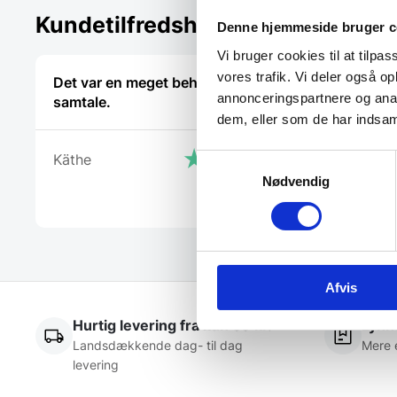
Kundetilfredshed
Denne hjemmeside bruger c
Vi bruger cookies til at tilpas
vores trafik. Vi deler også 
Det var en meget behagelig
De ved rig
annonceringspartnere og anal
samtale.
dem, eller som de har indsaml
Kris
Käthe
Samtykkevalg
Nødvendig
Afvis
Hurtig levering fra kun 59 kr.
Lynhu
Landsdækkende dag- til dag
Mere 
levering