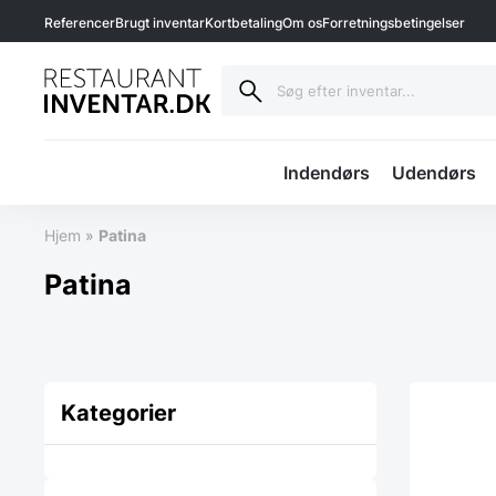
Referencer
Brugt inventar
Kortbetaling
Om os
Forretningsbetingelser
Indendørs
Udendørs
Hjem
»
Patina
Patina
Kategorier