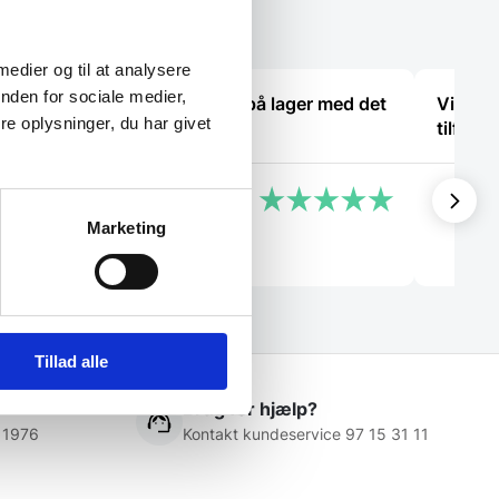
 medier og til at analysere
nden for sociale medier,
 og
Tjekker lige varer på lager med det
Virkeli
e oplysninger, du har givet
samme
tilfreds
Laila
Cristin
Marketing
Tillad alle
Brug for hjælp?
 1976
Kontakt kundeservice 97 15 31 11