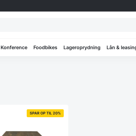
Konference
Foodbikes
Lageroprydning
Lån & leasin
SPAR OP TIL 20%