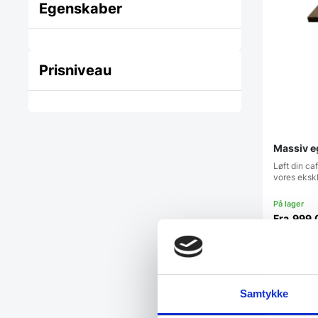
Egenskaber
Prisniveau
Massiv e
Løft din ca
vores eksk
Fra
999,
Vi prism
Samtykke