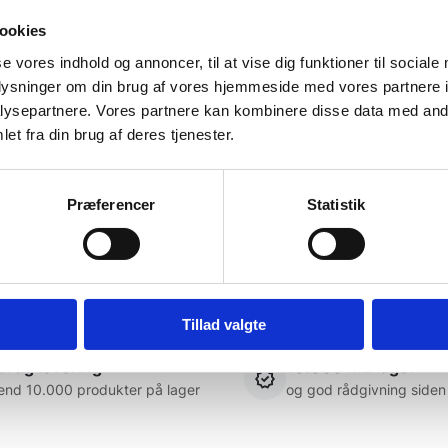
vælges
på
ookies
varesiden
se vores indhold og annoncer, til at vise dig funktioner til sociale
oplysninger om din brug af vores hjemmeside med vores partnere i
tig meget om møbler
Meget tilfreds. Utrolig venlig
ysepartnere. Vores partnere kan kombinere disse data med andr
hjælpsom betjening.
et fra din brug af deres tjenester.
Steffen
Præferencer
Statistik
Tillad valgte
rtig levering
10.000 m2 lager
end 10.000 produkter på lager
og god rådgivning siden