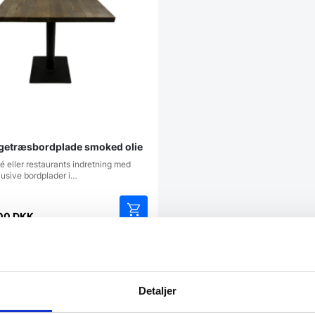
getræsbordplade smoked olie
fé eller restaurants indretning med
lusive bordplader i…
00
DKK
Dette
vare
har
atcher
flere
varianter.
Detaljer
Mulighederne
kan