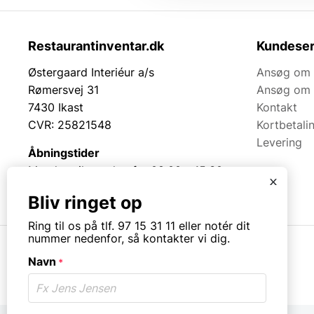
Restaurantinventar.dk
Kundeser
Østergaard Interiéur a/s
Ansøg om 
Rømersvej 31
Ansøg om 
7430 Ikast
Kontakt
CVR: 25821548
Kortbetali
Levering
Åbningstider
Mandag til torsdag fra 08:00 – 15:30.
x
Fredag fra 08.00 – 13.00.
Bliv ringet op
Ring til os på tlf. 97 15 31 11 eller notér dit
nummer nedenfor, så kontakter vi dig.
Navn
*
© Copyright. All rights reserved.