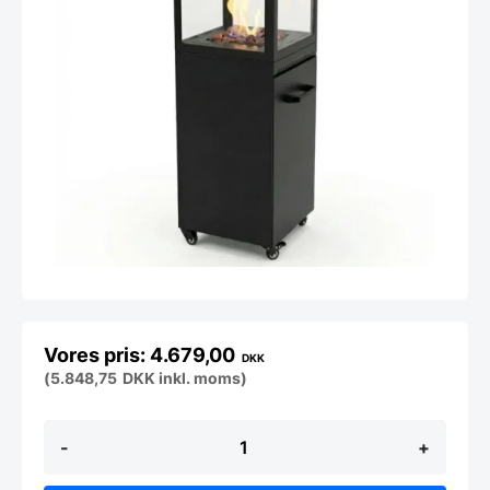
4.679,00
DKK
(
5.848,75
DKK
inkl. moms)
Murcia
-
+
terrassevarmer
-
Sort