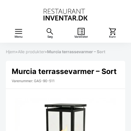
Menu
Søg
Varelister
Kurv
Hjem
»
Alle produkter
»
Murcia terrassevarmer – Sort
Murcia terrassevarmer – Sort
Varenummer: GAS-90-511