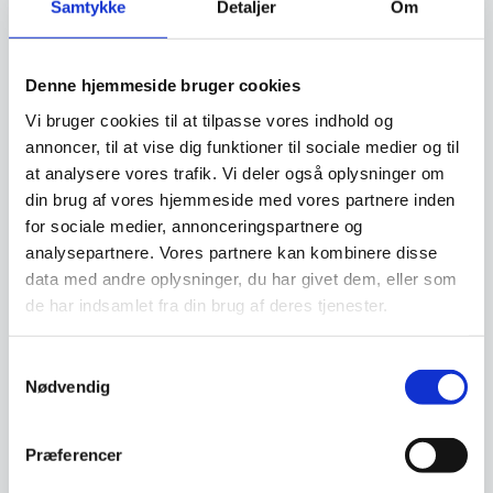
Samtykke
Detaljer
Om
denne service.
Beregn og ansøg her
Denne hjemmeside bruger cookies
Vi bruger cookies til at tilpasse vores indhold og
annoncer, til at vise dig funktioner til sociale medier og til
at analysere vores trafik. Vi deler også oplysninger om
Vi prismatcher - Klik her
din brug af vores hjemmeside med vores partnere inden
for sociale medier, annonceringspartnere og
analysepartnere. Vores partnere kan kombinere disse
Relaterede varer
data med andre oplysninger, du har givet dem, eller som
de har indsamlet fra din brug af deres tjenester.
Samtykkevalg
Nødvendig
Præferencer