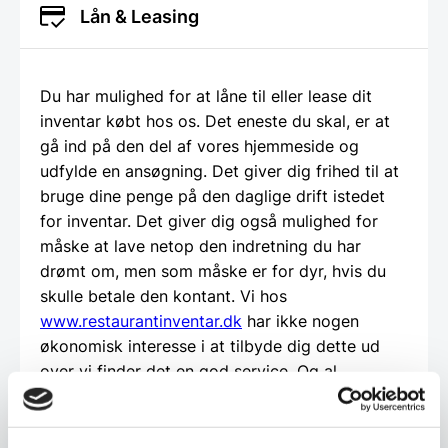
Lån & Leasing
Du har mulighed for at låne til eller lease dit
inventar købt hos os. Det eneste du skal, er at
gå ind på den del af vores hjemmeside og
udfylde en ansøgning. Det giver dig frihed til at
bruge dine penge på den daglige drift istedet
for inventar. Det giver dig også mulighed for
måske at lave netop den indretning du har
drømt om, men som måske er for dyr, hvis du
skulle betale den kontant. Vi hos
www.restaurantinventar.dk
har ikke nogen
økonomisk interesse i at tilbyde dig dette ud
over vi finder det en god service. Og al
låntagning og leasing foregår direkte imellem
dig som kunde og en tredjepartner, som vi hos
restaurantinventar.dk
har udvalgt til at tilbyde