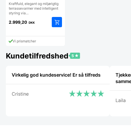
APP og højtalere
Kraftfuld, elegant og miljørigtig
terrassevarmer med intelligent
styring via…
2.999,20
DKK
Vi prismatcher
Kundetilfredshed
Virkelig god kundeservice! Er så tilfreds
Tjekker
samm
Cristine
Laila