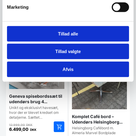
Marketing
Vi prismatcher - Klik her
Tillad alle
Relaterede varer
Tillad valgte
SPAR 50%
Afvis
Geneva spisebordssæt til
udendørs brug 4
personers bord og 4 stole
Unikt og eksklusivt havesæt,
hvor der er blevet kredset om
Komplet Café bord –
detaljerne. Sættet…
Udendørs Helsingborg
Den
12.999,00
DKK
understel m. Almeria
Helsingborg Cafébord m.
oprindelige
6.499,00
DKK
Marvel borplade
Almeria Marvel Bordplade
Den
pris