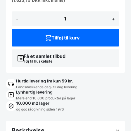
(
1.623,75
DKK
inkl. moms)
Prato
-
+
udendørs
komplet
bord
i
Tilføj til kurv
70x70,
Sort.
antal
Få et samlet tilbud
Føj til huskeliste
Hurtig levering fra kun 59 kr.
Landsdækkende dag- til dag levering
Lynhurtig levering
Mere end 10.000 produkter på lager
10.000 m2 lager
og god rådgivning siden 1976
Beskrivelse