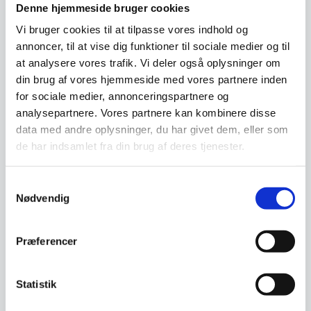
inventar købt hos os. Det eneste du skal, er at
Denne hjemmeside bruger cookies
gå ind på den del af vores hjemmeside og
Vi bruger cookies til at tilpasse vores indhold og
udfylde en ansøgning. Det giver dig frihed til at
annoncer, til at vise dig funktioner til sociale medier og til
bruge dine penge på den daglige drift istedet
at analysere vores trafik. Vi deler også oplysninger om
for inventar. Det giver dig også mulighed for
din brug af vores hjemmeside med vores partnere inden
måske at lave netop den indretning du har
for sociale medier, annonceringspartnere og
drømt om, men som måske er for dyr, hvis du
analysepartnere. Vores partnere kan kombinere disse
skulle betale den kontant. Vi hos
data med andre oplysninger, du har givet dem, eller som
www.restaurantinventar.dk
har ikke nogen
de har indsamlet fra din brug af deres tjenester.
økonomisk interesse i at tilbyde dig dette ud
over vi finder det en god service. Og al
Samtykkevalg
låntagning og leasing foregår direkte imellem
Nødvendig
dig som kunde og en tredjepartner, som vi hos
restaurantinventar.dk
har udvalgt til at tilbyde
Præferencer
denne service.
Beregn og ansøg her
Statistik