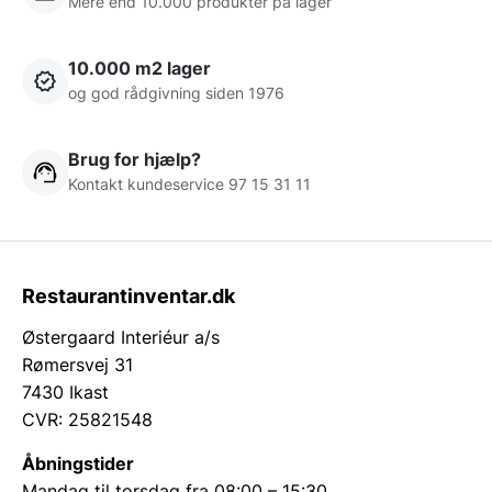
Mere end 10.000 produkter på lager
10.000 m2 lager
og god rådgivning siden 1976
Brug for hjælp?
Kontakt kundeservice 97 15 31 11
Restaurantinventar.dk
Østergaard Interiéur a/s
Rømersvej 31
7430 Ikast
CVR: 25821548
Åbningstider
Mandag til torsdag fra 08:00 – 15:30.