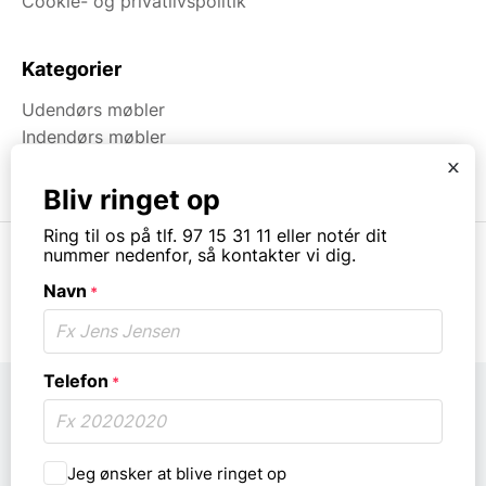
Cookie- og privatlivspolitik
Kategorier
Udendørs møbler
Indendørs møbler
Brugt & Lageroprydning
x
Bliv ringet op
Ring til os på tlf. 97 15 31 11 eller notér dit
nummer nedenfor, så kontakter vi dig.
Navn
*
© Copyright. All rights reserved.
Telefon
*
Må
Jeg ønsker at blive ringet op