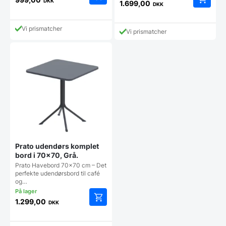
oprindelige
DKK
1.699,00
DKK
Den
pris
aktuelle
var:
pris
1.198,00 DKK.
Vi prismatcher
Vi prismatcher
er:
999,00 DKK.
Prato udendørs komplet
bord i 70×70, Grå.
Prato Havebord 70x70 cm – Det
perfekte udendørsbord til café
og…
1.299,00
DKK