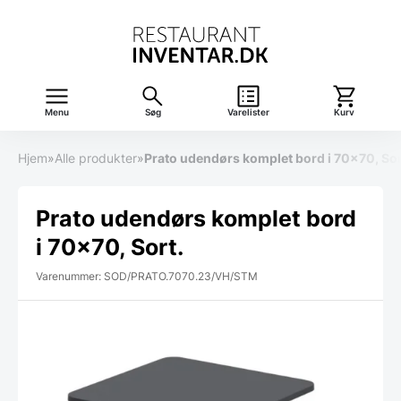
Menu
Søg
Varelister
Kurv
Hjem
»
Alle produkter
»
Prato udendørs komplet bord i 70×70, Sor
Prato udendørs komplet bord
i 70×70, Sort.
Varenummer: SOD/PRATO.7070.23/VH/STM