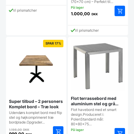
(70x70 cm) – Perfekt til…
70x70cm
aktuelle
var:
pris
12.999,00 DKK.
Vi prismatcher
1.000,00
er:
DKK
6.499,00 DKK.
Vi prismatcher
SPAR 17%
Flot terrassebord med
Super tilbud – 2 personers
aluminium stel og grå
Komplet bord – Træ look
bordplade
Flot havebord med et smart
Udendørs komplet bord med flip
design.Produceret i:
stel og højkomprimeret træ
PolenStandard mål:
bordplade.Opgrader…
80x80x75…
Den
1.198,00
DKK
999,00