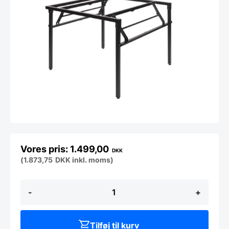
1.499,00
DKK
(
1.873,75
DKK
inkl. moms)
Klapstel
-
+
95x95
cm
til
Ø180cm
Tilføj til kurv