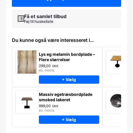
plade
antal
Få et samlet tilbud
Føj til huskeliste
Du kunne også være interesseret i…
Lys eg melamin bordplade –
M
Flere størrelser
n
299,00
9
DKK
ex. moms
e
+ Vælg
Massiv egetræsbordplade
M
smoked lakeret
Ø
m
999,00
4
DKK
ex. moms
e
+ Vælg