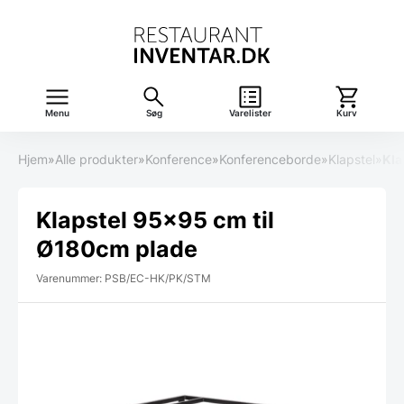
Menu
Søg
Varelister
Kurv
Hjem
»
Alle produkter
»
Konference
»
Konferenceborde
»
Klapstel
»
Kla
Klapstel 95×95 cm til
Ø180cm plade
Varenummer: PSB/EC-HK/PK/STM