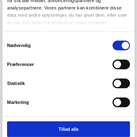
for sociale medier, annonceringspartnere og
analysepartnere. Vores partnere kan kombinere disse
Beregn og ansøg her
data med andre oplysninger, du har givet dem, eller som
de har indsamlet fra din brug af deres tjenester.
Samtykkevalg
Vi prismatcher - Klik her
Nødvendig
Relaterede varer
Præferencer
Populært
SPAR 14%
Statistik
Marketing
Tillad alle