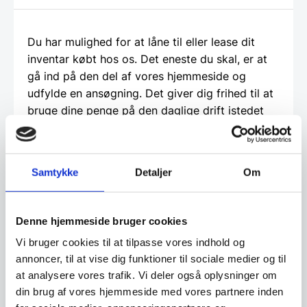
Du har mulighed for at låne til eller lease dit
inventar købt hos os. Det eneste du skal, er at
gå ind på den del af vores hjemmeside og
udfylde en ansøgning. Det giver dig frihed til at
bruge dine penge på den daglige drift istedet
for inventar. Det giver dig også mulighed for
måske at lave netop den indretning du har
drømt om, men som måske er for dyr, hvis du
Samtykke
Detaljer
Om
skulle betale den kontant. Vi hos
www.restaurantinventar.dk
har ikke nogen
økonomisk interesse i at tilbyde dig dette ud
Denne hjemmeside bruger cookies
over vi finder det en god service. Og al
Vi bruger cookies til at tilpasse vores indhold og
låntagning og leasing foregår direkte imellem
annoncer, til at vise dig funktioner til sociale medier og til
dig som kunde og en tredjepartner, som vi hos
at analysere vores trafik. Vi deler også oplysninger om
restaurantinventar.dk
har udvalgt til at tilbyde
din brug af vores hjemmeside med vores partnere inden
denne service.