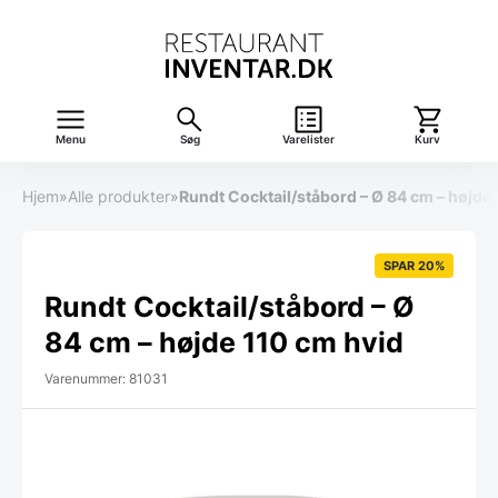
Menu
Søg
Varelister
Kurv
Hjem
»
Alle produkter
»
Rundt Cocktail/ståbord – Ø 84 cm – højde
SPAR 20%
Rundt Cocktail/ståbord – Ø
84 cm – højde 110 cm hvid
Varenummer: 81031