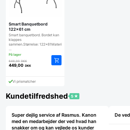
Smart Banquetbord
122×61 cm
Smart banquetbord. Bordet kan
klappes
sammen.Størrelse: 122x61Materiale:
…
Den
649,00
DKK
oprindelige
449,00
DKK
Den
pris
aktuelle
var:
pris
649,00 DKK.
Vi prismatcher
er:
449,00 DKK.
Kundetilfredshed
Super dejlig service af Rasmus. Kanon
De ved
med en medarbejder der ved hvad han
snakker om og kan vejlede os kunder