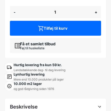
Rundt
-
+
Cocktail/ståbord
-
Ø
84
Tilføj til kurv
cm
-
højde
110
Få et samlet tilbud
cm
Føj til huskeliste
hvid
antal
Hurtig levering fra kun 59 kr.
Landsdækkende dag- til dag levering
Lynhurtig levering
Mere end 10.000 produkter på lager
10.000 m2 lager
og god rådgivning siden 1976
Beskrivelse