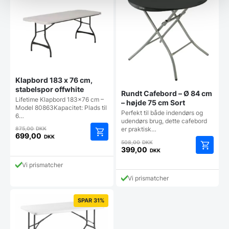
Klapbord 183 x 76 cm,
stabelspor offwhite
Rundt Cafebord – Ø 84 cm
Lifetime Klapbord 183×76 cm –
– højde 75 cm Sort
Model 80863Kapacitet: Plads til
Perfekt til både indendørs og
6…
udendørs brug, dette cafebord
Den
er praktisk…
875,00
DKK
oprindelige
699,00
DKK
Den
508,00
DKK
Den
pris
oprindelige
399,00
DKK
aktuelle
var:
Den
pris
pris
875,00 DKK.
Vi prismatcher
aktuelle
var:
er:
pris
508,00 DKK.
Vi prismatcher
699,00 DKK.
er:
399,00 DKK.
SPAR 31%