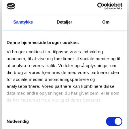
skulle betale den kontant. Vi hos
www.restaurantinventar.dk
har ikke nogen
økonomisk interesse i at tilbyde dig dette ud
Samtykke
Detaljer
Om
over vi finder det en god service. Og al
låntagning og leasing foregår direkte imellem
dig som kunde og en tredjepartner, som vi hos
Denne hjemmeside bruger cookies
restaurantinventar.dk
har udvalgt til at tilbyde
Vi bruger cookies til at tilpasse vores indhold og
denne service.
annoncer, til at vise dig funktioner til sociale medier og til
at analysere vores trafik. Vi deler også oplysninger om
Beregn og ansøg her
din brug af vores hjemmeside med vores partnere inden
for sociale medier, annonceringspartnere og
analysepartnere. Vores partnere kan kombinere disse
data med andre oplysninger, du har givet dem, eller som
Vi prismatcher - Klik her
de har indsamlet fra din brug af deres tjenester.
Samtykkevalg
Relaterede varer
Nødvendig