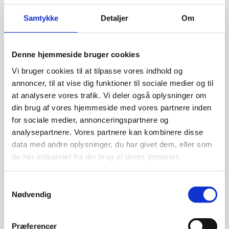
låntagning og leasing foregår direkte imellem
dig som kunde og en tredjepartner, som vi hos
Samtykke
Detaljer
Om
restaurantinventar.dk
har udvalgt til at tilbyde
denne service.
Denne hjemmeside bruger cookies
Beregn og ansøg her
Vi bruger cookies til at tilpasse vores indhold og
annoncer, til at vise dig funktioner til sociale medier og til
at analysere vores trafik. Vi deler også oplysninger om
din brug af vores hjemmeside med vores partnere inden
Vi prismatcher - Klik her
for sociale medier, annonceringspartnere og
analysepartnere. Vores partnere kan kombinere disse
data med andre oplysninger, du har givet dem, eller som
Relaterede varer
de har indsamlet fra din brug af deres tjenester.
Samtykkevalg
SPAR 26%
Nødvendig
Præferencer