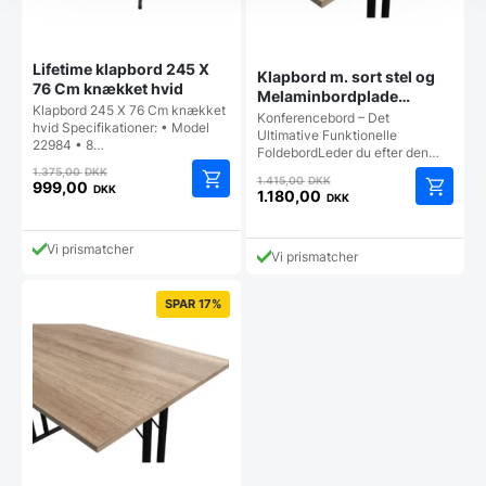
Lifetime klapbord 245 X
Klapbord m. sort stel og
76 Cm knækket hvid
Melaminbordplade
Klapbord 245 X 76 Cm knækket
138×80 (Sonoma Oak)
Konferencebord – Det
hvid Specifikationer: • Model
Ultimative Funktionelle
22984 • 8…
FoldebordLeder du efter den…
Den
1.375,00
DKK
Den
1.415,00
DKK
oprindelige
999,00
DKK
oprindelige
1.180,00
DKK
Den
pris
Den
pris
aktuelle
var:
aktuelle
var:
pris
1.375,00 DKK.
Vi prismatcher
pris
1.415,00 DKK.
Vi prismatcher
er:
er:
999,00 DKK.
1.180,00 DKK.
SPAR 17%