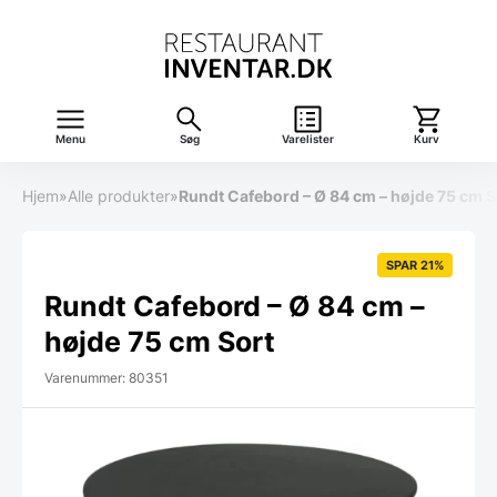
Menu
Søg
Varelister
Kurv
Hjem
»
Alle produkter
»
Rundt Cafebord – Ø 84 cm – højde 75 cm S
SPAR 21%
Rundt Cafebord – Ø 84 cm –
højde 75 cm Sort
Varenummer: 80351