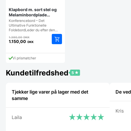
Klapbord m. sort stel og
Melaminbordplade
120×80 (Sonoma Oak)
Konferencebord – Det
Ultimative Funktionelle
FoldebordLeder du efter den…
Den
1.380,00
DKK
oprindelige
1.150,00
DKK
Den
pris
aktuelle
var:
pris
1.380,00 DKK.
Vi prismatcher
er:
1.150,00 DKK.
Kundetilfredshed
Tjekker lige varer på lager med det
De ved
samme
Kris
Laila