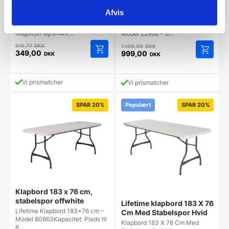
Off white
118 Cm knækket hvid
Afvis
Dette praktiske klapbord til børn
Rundt Klapbord Ø 118 Cm
er ideelt til børnehaver,
knækket hvid Specifikationer: •
dagplejer og andre…
Model 22968 • 6…
Den
Den
516,77
DKK
1.109,00
DKK
oprindelige
oprindelige
349,00
999,00
DKK
DKK
Den
Den
pris
pris
aktuelle
aktuelle
var:
var:
pris
pris
516,77 DKK.
1.109,00 DKK.
Vi prismatcher
Vi prismatcher
er:
er:
349,00 DKK.
999,00 DKK.
SPAR 20%
Populært
SPAR 20%
Klapbord 183 x 76 cm,
stabelspor offwhite
Lifetime klapbord 183 X 76
Lifetime Klapbord 183×76 cm –
Cm Med Stabelspor Hvid
Model 80863Kapacitet: Plads til
Klapbord 183 X 76 Cm Med
6…