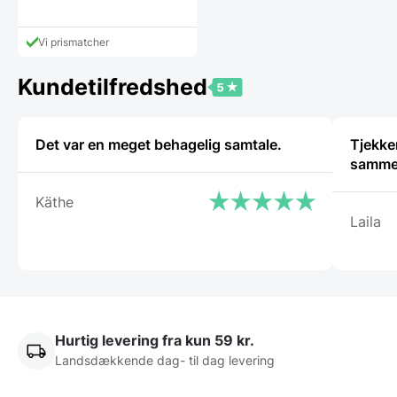
Den
pris
aktuelle
var:
pris
649,00 DKK.
Vi prismatcher
er:
449,00 DKK.
Kundetilfredshed
Det var en meget behagelig samtale.
Tjekker
samm
Käthe
Laila
Hurtig levering fra kun 59 kr.
Landsdækkende dag- til dag levering