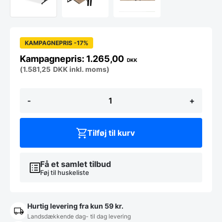
KAMPAGNEPRIS -17%
1.265,00
DKK
(
1.581,25
DKK
inkl. moms)
Klapbord
-
+
m.
sort
stel
og
Tilføj til kurv
Melaminbordplade
160x80
(Sonoma
Oak)
Få et samlet tilbud
antal
Føj til huskeliste
Hurtig levering fra kun 59 kr.
Landsdækkende dag- til dag levering