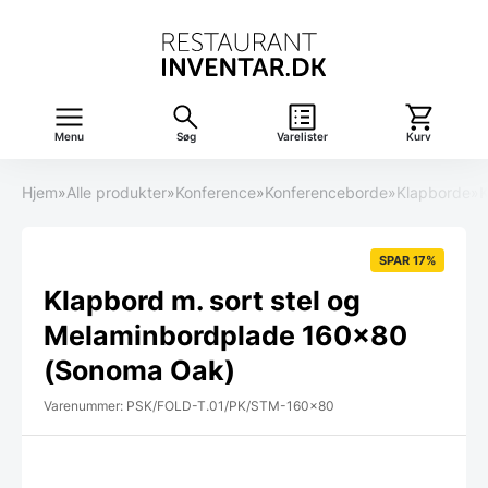
Menu
Søg
Varelister
Kurv
Hjem
»
Alle produkter
»
Konference
»
Konferenceborde
»
Klapborde
»
K
SPAR 17%
Klapbord m. sort stel og
Melaminbordplade 160×80
(Sonoma Oak)
Varenummer: PSK/FOLD-T.01/PK/STM-160x80