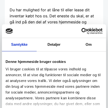
Du har mulighed for at låne til eller lease dit
inventar købt hos os. Det eneste du skal, er at
gå ind på den del af vores hjemmeside og
udfylde en ansøgning. Det giver dig frihed til at
bruge dine penge på den daglige drift istedet
for inventar. Det giver dig også mulighed for
Samtykke
Detaljer
Om
måske at lave netop den indretning du har
drømt om, men som måske er for dyr, hvis du
skulle betale den kontant. Vi hos
Denne hjemmeside bruger cookies
www.restaurantinventar.dk
har ikke nogen
Vi bruger cookies til at tilpasse vores indhold og
økonomisk interesse i at tilbyde dig dette ud
annoncer, til at vise dig funktioner til sociale medier og til
over vi finder det en god service. Og al
at analysere vores trafik. Vi deler også oplysninger om
låntagning og leasing foregår direkte imellem
din brug af vores hjemmeside med vores partnere inden
dig som kunde og en tredjepartner, som vi hos
for sociale medier, annonceringspartnere og
restaurantinventar.dk
har udvalgt til at tilbyde
analysepartnere. Vores partnere kan kombinere disse
denne service.
data med andre oplysninger, du har givet dem, eller som