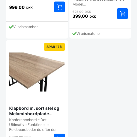
Model…
999,00
DKK
Den
625,00
DKK
oprindelige
399,00
DKK
Den
pris
aktuelle
var:
Vi prismatcher
pris
625,00 DKK.
Vi prismatcher
er:
399,00 DKK.
SPAR 17%
Klapbord m. sort stel og
Melaminbordplade
120×80 (Sonoma Oak)
Konferencebord – Det
Ultimative Funktionelle
FoldebordLeder du efter den…
Den