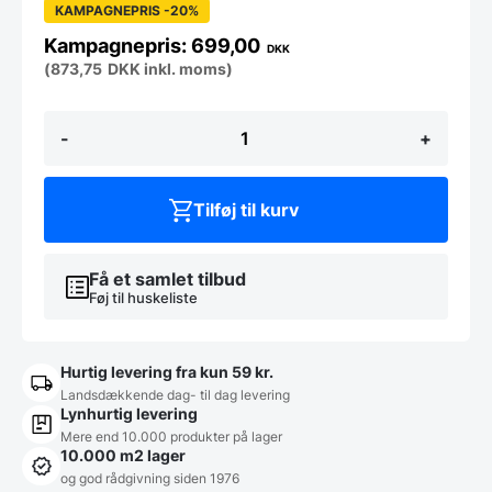
KAMPAGNEPRIS -20%
699,00
DKK
(
873,75
DKK
inkl. moms)
Klapbord
-
+
183
x
76
cm,
Tilføj til kurv
stabelspor
offwhite
antal
Få et samlet tilbud
Føj til huskeliste
Hurtig levering fra kun 59 kr.
Landsdækkende dag- til dag levering
Lynhurtig levering
Mere end 10.000 produkter på lager
10.000 m2 lager
og god rådgivning siden 1976