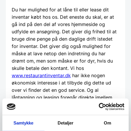
Du har mulighed for at låne til eller lease dit
inventar købt hos os. Det eneste du skal, er at
gå ind på den del af vores hjemmeside og
udfylde en ansøgning. Det giver dig frihed til at
bruge dine penge på den daglige drift istedet
for inventar. Det giver dig også mulighed for
måske at lave netop den indretning du har
drømt om, men som måske er for dyr, hvis du
skulle betale den kontant. Vi hos
www.restaurantinventar.dk
har ikke nogen
økonomisk interesse i at tilbyde dig dette ud
over vi finder det en god service. Og al
låntagning og leasing foregår direkte imellem
dig som kunde og en tredjepartner, som vi hos
restaurantinventar.dk
har udvalgt til at tilbyde
denne service.
Samtykke
Detaljer
Om