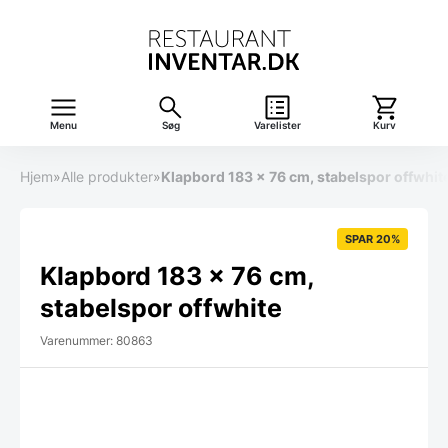
Menu
Søg
Varelister
Kurv
Hjem
»
Alle produkter
»
Klapbord 183 x 76 cm, stabelspor offwhit
SPAR 20%
Klapbord 183 x 76 cm,
stabelspor offwhite
Varenummer: 80863