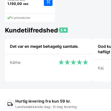
1.380,00
DKK
oprindelige
1.150,00
DKK
Den
pris
aktuelle
var:
pris
1.380,00 DKK.
Vi prismatcher
er:
1.150,00 DKK.
Kundetilfredshed
Det var en meget behagelig samtale.
God ku
høflig
Käthe
Kaj
Hurtig levering fra kun 59 kr.
Landsdækkende dag- til dag levering