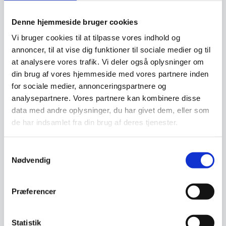
Beregn og ansøg her
Denne hjemmeside bruger cookies
Vi bruger cookies til at tilpasse vores indhold og
annoncer, til at vise dig funktioner til sociale medier og til
Vi prismatcher - Klik her
at analysere vores trafik. Vi deler også oplysninger om
din brug af vores hjemmeside med vores partnere inden
for sociale medier, annonceringspartnere og
Relaterede varer
analysepartnere. Vores partnere kan kombinere disse
data med andre oplysninger, du har givet dem, eller som
de har indsamlet fra din brug af deres tjenester.
SPAR 22%
SPAR 6%
Samtykkevalg
Nødvendig
Præferencer
Klabbord 183 x 76 cm –
Rundt Cafebord – Ø 84 cm
Fold in half offwhite
Statistik