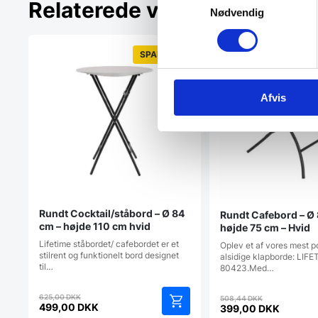
Relaterede varer
Nødvendig
SPAR 20%
Afvis
Rundt Cocktail/ståbord – Ø 84
Rundt Cafebord – Ø 
cm – højde 110 cm hvid
højde 75 cm – Hvid
Lifetime ståbordet/ cafebordet er et
Oplev et af vores mest 
stilrent og funktionelt bord designet
alsidige klapborde: LIF
til…
80423.Med…
Den
Den
625,00
DKK
508,44
DKK
oprindelige
499,00
DKK
oprindelig
399,00
DKK