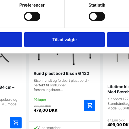
Præferencer
Statistik
SPAR 22%
SPAR 40%
Tillad valgte
Rund plast bord Bison Ø 122
Bison rundt og foldbart plast bord -
perfekt til bryllupper,
Lifetime k
84 cm –
forsamlingshuse…
Med Bæreh
Klapbord 122
populære og
Bærehåndtag S
ETIME model
Den
799,00
DKK
Model 80648
oprindelige
479,00
DKK
Den
pris
D
aktuelle
var:
642,00
DKK
op
499,00
DK
e
pris
799,00 DKK.
Vi prismatcher