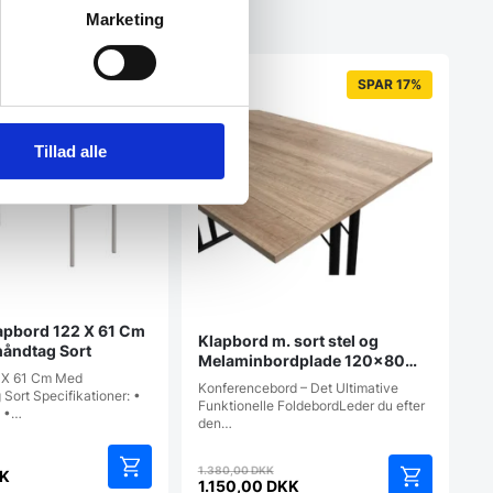
Marketing
SPAR 22%
SPAR 17%
Tillad alle
lapbord 122 X 61 Cm
Klapbord m. sort stel og
åndtag Sort
Melaminbordplade 120×80
 X 61 Cm Med
(Sonoma Oak)
Konferencebord – Det Ultimative
ort Specifikationer: •
Funktionelle FoldebordLeder du efter
 •…
den…
en
Den
1.380,00
DKK
rindelige
K
oprindelige
1.150,00
DKK