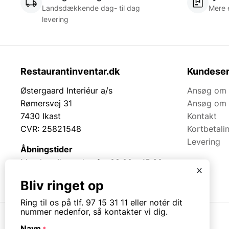
Landsdækkende dag- til dag
Mere 
levering
Restaurantinventar.dk
Kundeser
Østergaard Interiéur a/s
Ansøg om 
Rømersvej 31
Ansøg om 
7430 Ikast
Kontakt
CVR: 25821548
Kortbetali
Levering
Åbningstider
Mandag til torsdag fra 08:00 – 15:30.
x
Fredag fra 08.00 – 13.00.
Bliv ringet op
Ring til os på tlf. 97 15 31 11 eller notér dit
nummer nedenfor, så kontakter vi dig.
Navn