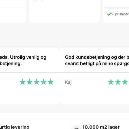
Den
pr
er:
aktuelle
va
479,00 DKK.
pris
6
K.
Vi prismat
er:
499,00 D
eds. Utrolig venlig og
God kundebetjening og der b
betjening.
svaret høfligt på mine spørg
Kaj
rtig levering
10.000 m2 lager