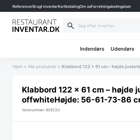
Referencer
Brugt inventar
Kortbetaling
Om os
Forretningsbetingelser
Indendørs
Udendørs
Hjem
»
Alle produkter
»
Klabbord 122 x 61 cm – højde juster
Klabbord 122 x 61 cm – højde j
offwhiteHøjde: 56-61-73-86 
Varenummer: 80823U