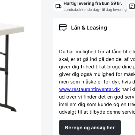
61-
Hurtig levering fra kun 59 kr.
73-
Landsdækkende dag- til dag levering
86
cm
antal
Lån & Leasing
Du har mulighed for at låne til el
skal, er at gå ind på den del af
giver dig frihed til at bruge dine
giver dig også mulighed for måsk
men som måske er for dyr, hvis d
www.restaurantinventar.dk
har ik
ud over vi finder det en god serv
imellem dig som kunde og en tre
udvalgt til at tilbyde denne servi
Beregn og ansøg her