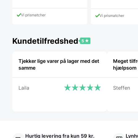
Den
Den
pris
pris
aktuelle
aktuelle
var:
var:
pris
pris
625,00 DKK.
508,44 DK
Vi prismatcher
Vi prismatcher
er:
er:
499,00 DKK.
399,00 DKK.
Kundetilfredshed
Tjekker lige varer på lager med det
Meget tilfr
samme
hjælpsom 
Laila
Steffen
Hurtig levering fra kun 59 kr.
Lynhu