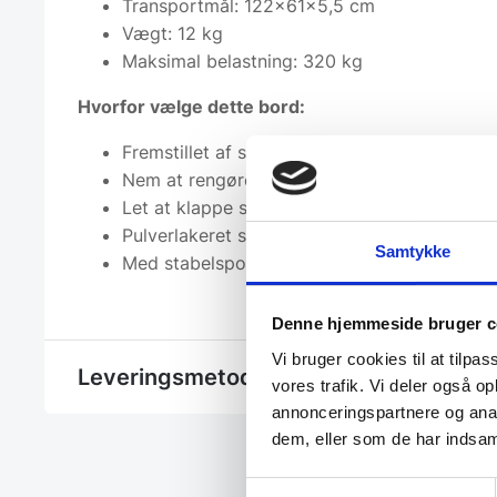
Transportmål: 122x61x5,5 cm
Vægt: 12 kg
Maksimal belastning: 320 kg
Hvorfor vælge dette bord:
Fremstillet af slidstærk og robust polyethyl
Nem at rengøre og opbevare
Let at klappe sammen og transportere
Pulverlakeret stel mod stød og daglig slitag
Samtykke
Med stabelspor for pladsbesparende opbev
Denne hjemmeside bruger c
Vi bruger cookies til at tilpas
Leveringsmetode
vores trafik. Vi deler også 
annonceringspartnere og anal
dem, eller som de har indsaml
Samtykkevalg