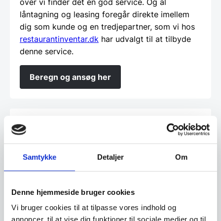
over vi finder det en god service. Og al
låntagning og leasing foregår direkte imellem
dig som kunde og en tredjepartner, som vi hos
restaurantinventar.dk
har udvalgt til at tilbyde
denne service.
Beregn og ansøg her
Vi prismatcher - Klik her
Samtykke
Detaljer
Om
Relaterede varer
SPAR 31%
Denne hjemmeside bruger cookies
Vi bruger cookies til at tilpasse vores indhold og
annoncer, til at vise dig funktioner til sociale medier og til