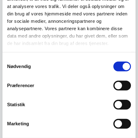
at analysere vores trafik. Vi deler også oplysninger om
din brug af vores hjemmeside med vores partnere inden
for sociale medier, annonceringspartnere og
analysepartnere. Vores partnere kan kombinere disse
data med andre oplysninger, du har givet dem, eller som
Camilla Stol i Metal og
de har indsamlet fra din brug af deres tjenester.
sort PU-læder
Camilla stolen er en flot stol med
sæde i sort PU-læder og stel i
Samtykkevalg
metal med…
Nødvendig
Logan Chair Grøn
Den
Denne lækre stol fås I tre friske
799,00
DKK
oprindelige
549,00
farver. Med sit flotte velourstof
DKK
Den
pris
har stolen…
Præferencer
aktuelle
var:
849,00
pris
DKK
799,00 DKK.
Vi prismatcher
er:
Statistik
549,00 DKK.
Vi prismatcher
Marketing
SPAR 39%