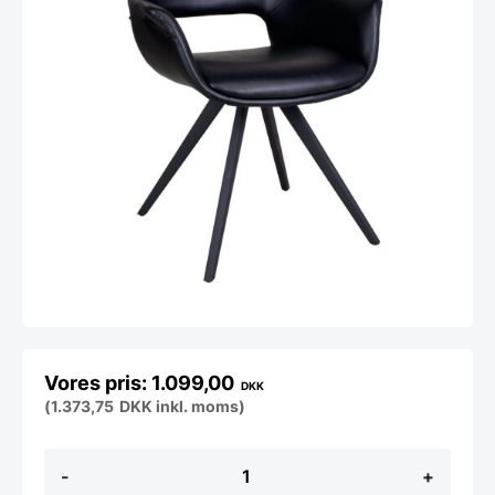
1.099,00
DKK
(
1.373,75
DKK
inkl. moms)
Fenja
-
+
spisebordsstol