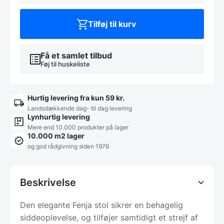
-
Sort
PU
Tilføj til kurv
m/drejestel
antal
Få et samlet tilbud
Føj til huskeliste
Hurtig levering fra kun 59 kr.
Landsdækkende dag- til dag levering
Lynhurtig levering
Mere end 10.000 produkter på lager
10.000 m2 lager
og god rådgivning siden 1976
Beskrivelse
Den elegante Fenja stol sikrer en behagelig
siddeoplevelse, og tilføjer samtidigt et strejf af