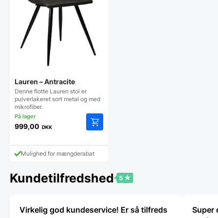
Lauren – Antracite
Denne flotte Lauren stol er
pulverlakeret sort metal og med
mikrofiber.
999,00
DKK
Mulighed for mængderabat
Kundetilfredshed
Virkelig god kundeservice! Er så tilfreds
Super 