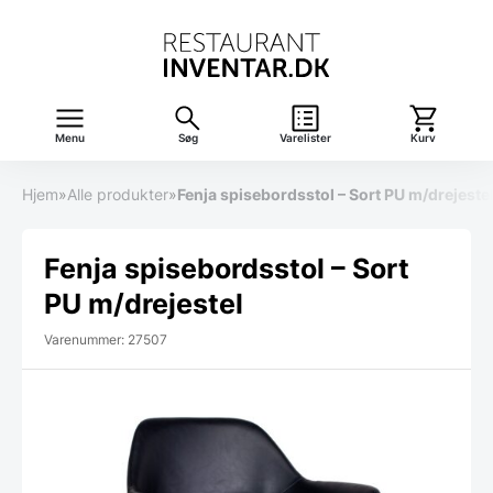
Menu
Søg
Varelister
Kurv
Hjem
»
Alle produkter
»
Fenja spisebordsstol – Sort PU m/drejeste
Fenja spisebordsstol – Sort
PU m/drejestel
Varenummer: 27507