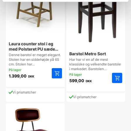
Laura counter stol i eg
med Polsteret PU sæde
Barstol Metro Sort
(65 cm sidde højde)
Denne barstol er meget elegant.
Har har vi en af de mest
Stolen har en siddehøjde på 65
klassiske og velkendte barstole
cm. Stolen har…
i markedet. Barstolen…
1.399,00
DKK
599,00
DKK
Vi prismatcher
Vi prismatcher