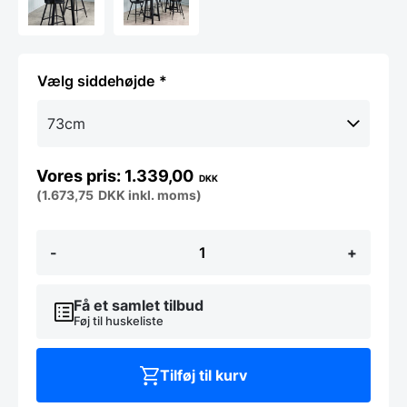
siddehøjde
1.339,00
DKK
(
1.673,75
DKK
inkl. moms)
Tora
-
+
barstol,
Sort-
Flere
højder
Få et samlet tilbud
antal
Føj til huskeliste
Tilføj til kurv