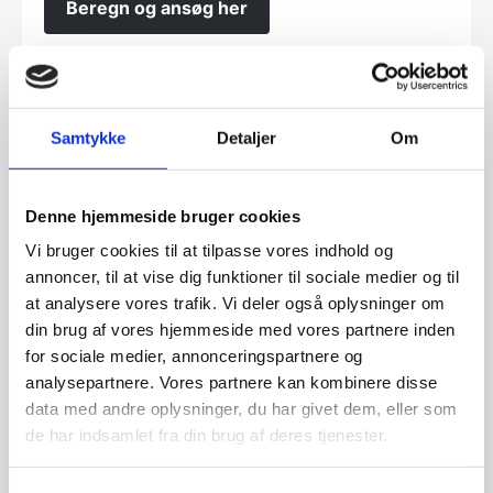
Beregn og ansøg her
Vi prismatcher - Klik her
Samtykke
Detaljer
Om
Relaterede varer
Denne hjemmeside bruger cookies
Vi bruger cookies til at tilpasse vores indhold og
annoncer, til at vise dig funktioner til sociale medier og til
at analysere vores trafik. Vi deler også oplysninger om
din brug af vores hjemmeside med vores partnere inden
for sociale medier, annonceringspartnere og
analysepartnere. Vores partnere kan kombinere disse
data med andre oplysninger, du har givet dem, eller som
de har indsamlet fra din brug af deres tjenester.
Magne Barstol, sort