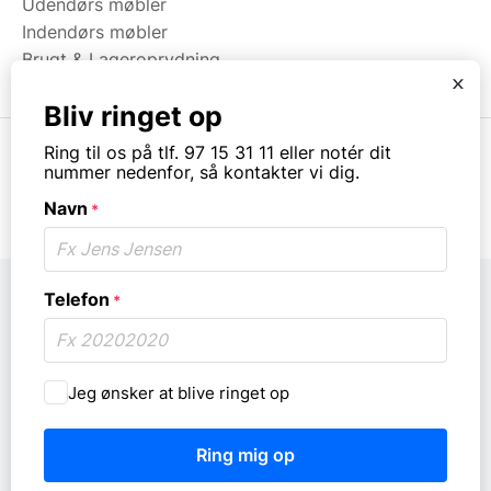
Udendørs møbler
Indendørs møbler
Brugt & Lageroprydning
x
Bliv ringet op
Ring til os på tlf. 97 15 31 11 eller notér dit
nummer nedenfor, så kontakter vi dig.
© Copyright. All rights reserved.
Navn
*
Telefon
*
Må
Jeg ønsker at blive ringet op
vi
ringe
dig
op?
*