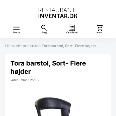
Menu
Søg
Varelister
Kurv
Hjem
»
Alle produkter
»
Tora barstol, Sort- Flere højder
Tora barstol, Sort- Flere
højder
Varenummer: 25502