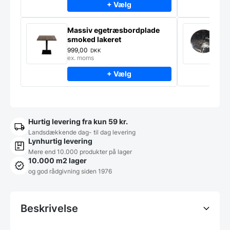
+ Vælg
Massiv egetræsbordplade
M
smoked lakeret
Ø
m
999,00
4
DKK
ex. moms
e
+ Vælg
Hurtig levering fra kun 59 kr.
Landsdækkende dag- til dag levering
Lynhurtig levering
Mere end 10.000 produkter på lager
10.000 m2 lager
og god rådgivning siden 1976
Beskrivelse