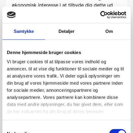
økonomisk interesse i at tilbyde dig dette ud
over vi finder det en god service. Og al
låntagning og leasing foregår direkte imellem
dig som kunde og en tredjepartner, som vi hos
Samtykke
Detaljer
Om
restaurantinventar.dk
har udvalgt til at tilbyde
denne service.
Denne hjemmeside bruger cookies
Beregn og ansøg her
Vi bruger cookies til at tilpasse vores indhold og
annoncer, til at vise dig funktioner til sociale medier og til
at analysere vores trafik. Vi deler også oplysninger om
din brug af vores hjemmeside med vores partnere inden
Vi prismatcher - Klik her
for sociale medier, annonceringspartnere og
analysepartnere. Vores partnere kan kombinere disse
data med andre oplysninger, du har givet dem, eller som
Relaterede varer
de har indsamlet fra din brug af deres tjenester.
Samtykkevalg