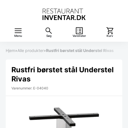
Menu
Søg
Varelister
Kurv
Hjem
»
Alle produkter
»
Rustfri børstet stål Understel Rivas
Rustfri børstet stål Understel
Rivas
Varenummer: E-04040