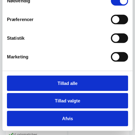
Nødvendig
Præferencer
B sofaben, sort
Statistik
pulverlakeret
Sort pulverlakeret stel til
sofaborde
Marketing
549,00
DKK
Mulighed for mængderabat
Tillad alle
Utah understel sort
Dette understel er meget
Tillad valgte
elegant. Det er et understel som
med sin runde fod og…
799,00
Afvis
DKK
Vi prismatcher