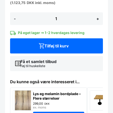
(
1.123,75
DKK
inkl. moms)
Rustfri
-
+
børstet
stål
Understel
Rivas
På eget lager ➞ 1-2 hverdages levering
antal
Tilføj til kurv
Få et samlet tilbud
Føj til huskeliste
Du kunne også være interesseret i…
Lys eg melamin bordplade –
M
Flere størrelser
n
299,00
9
DKK
ex. moms
e