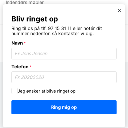
Indendørs møbler
Brugt & Lageroprydning
x
Bliv ringet op
Ring til os på tlf. 97 15 31 11 eller notér dit
nummer nedenfor, så kontakter vi dig.
Navn
*
© Copyright. All rights reserved.
Telefon
*
Må
Jeg ønsker at blive ringet op
vi
ringe
dig
op?
*