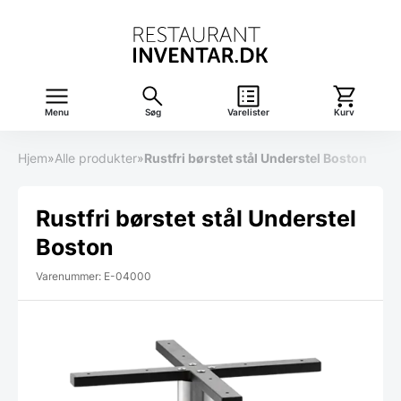
Menu
Søg
Varelister
Kurv
Hjem
»
Alle produkter
»
Rustfri børstet stål Understel Boston
Rustfri børstet stål Understel
Boston
Varenummer: E-04000