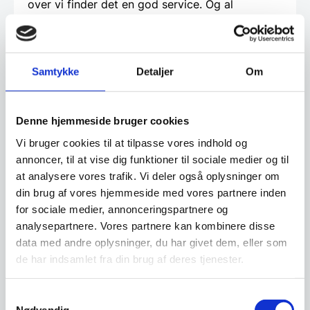
over vi finder det en god service. Og al
låntagning og leasing foregår direkte imellem
dig som kunde og en tredjepartner, som vi hos
restaurantinventar.dk
har udvalgt til at tilbyde
Samtykke
Detaljer
Om
denne service.
Beregn og ansøg her
Denne hjemmeside bruger cookies
Vi bruger cookies til at tilpasse vores indhold og
annoncer, til at vise dig funktioner til sociale medier og til
Vi prismatcher - Klik her
at analysere vores trafik. Vi deler også oplysninger om
din brug af vores hjemmeside med vores partnere inden
for sociale medier, annonceringspartnere og
Relaterede varer
analysepartnere. Vores partnere kan kombinere disse
data med andre oplysninger, du har givet dem, eller som
de har indsamlet fra din brug af deres tjenester.
SPAR 21%
Samtykkevalg