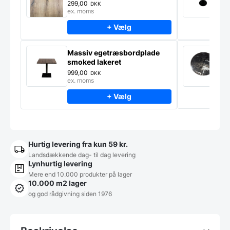
299,00
9
DKK
ex. moms
e
+ Vælg
Massiv egetræsbordplade
M
smoked lakeret
Ø
m
999,00
4
DKK
ex. moms
e
+ Vælg
Hurtig levering fra kun 59 kr.
Landsdækkende dag- til dag levering
Lynhurtig levering
Mere end 10.000 produkter på lager
10.000 m2 lager
og god rådgivning siden 1976