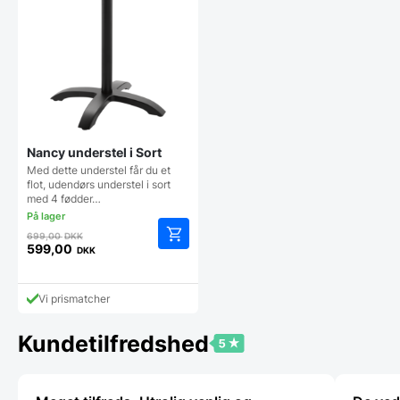
Nancy understel i Sort
Med dette understel får du et
flot, udendørs understel i sort
med 4 fødder…
Den
699,00
DKK
oprindelige
599,00
DKK
Den
pris
aktuelle
var:
pris
699,00 DKK.
Vi prismatcher
er:
599,00 DKK.
Kundetilfredshed