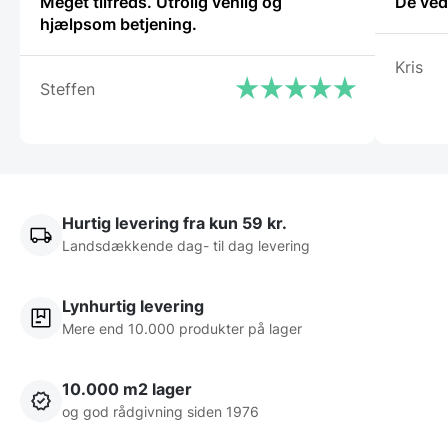
Meget tilfreds. Utrolig venlig og
De ved
hjælpsom betjening.
Kris
Steffen
Hurtig levering fra kun 59 kr.
Landsdækkende dag- til dag levering
Lynhurtig levering
Mere end 10.000 produkter på lager
10.000 m2 lager
og god rådgivning siden 1976