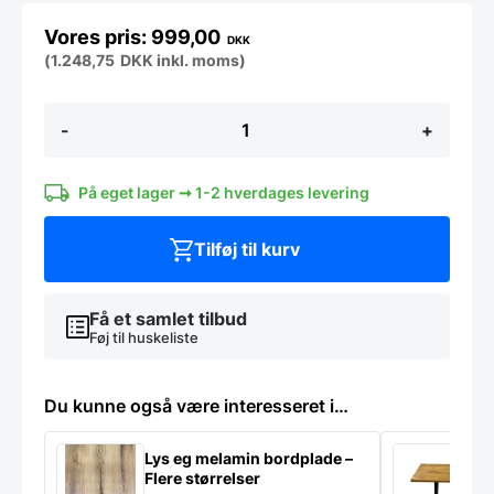
999,00
DKK
(
1.248,75
DKK
inkl. moms)
Rustfri
-
+
børstet
stål
Understel
Boston
På eget lager ➞ 1-2 hverdages levering
antal
Tilføj til kurv
Få et samlet tilbud
Føj til huskeliste
Du kunne også være interesseret i…
Lys eg melamin bordplade –
M
Flere størrelser
n